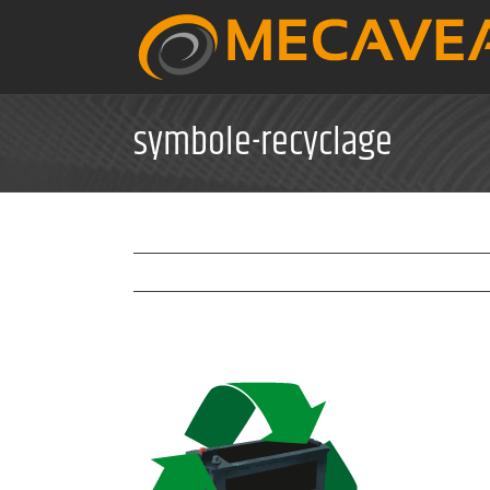
Skip
to
content
symbole-recyclage