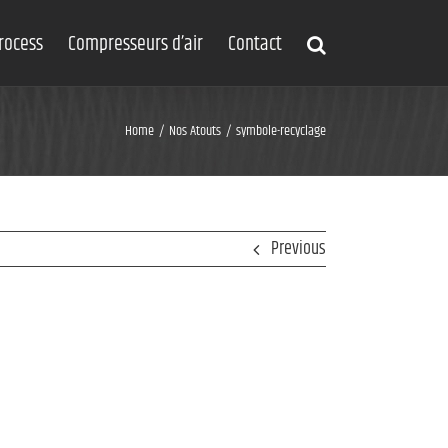
process
Compresseurs d’air
Contact
Home
Nos Atouts
symbole-recyclage
Previous