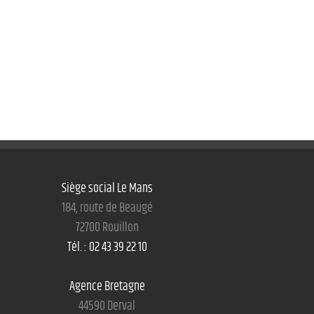
Siège social Le Mans
184, route de Beaugé
72700 Rouillon
Tél. : 02 43 39 22 10
Agence Bretagne
44590 Derval