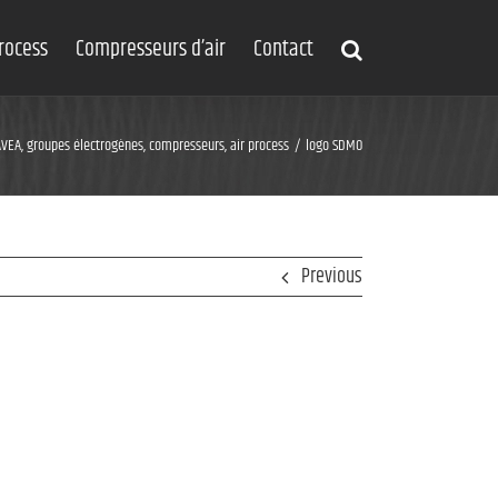
process
Compresseurs d’air
Contact
EA, groupes électrogènes, compresseurs, air process
logo SDMO
Previous