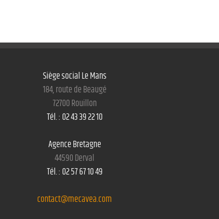
Siège social Le Mans
184, route de Beaugé
72700 Rouillon
Tél. : 02 43 39 22 10
Agence Bretagne
44590 Derval
Tél. : 02 57 67 10 49
contact@mecavea.com