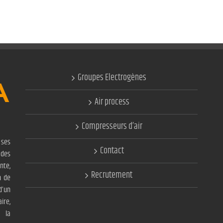
Groupes Electrogènes
Air process
Compresseurs d’air
ses
Contact
 des
nte,
Recrutement
n de
d’un
ire,
 la