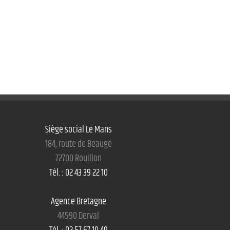
Siège social Le Mans
184, route de Beaugé
72700 Rouillon
Tél. : 02 43 39 22 10
Agence Bretagne
44590 Derval