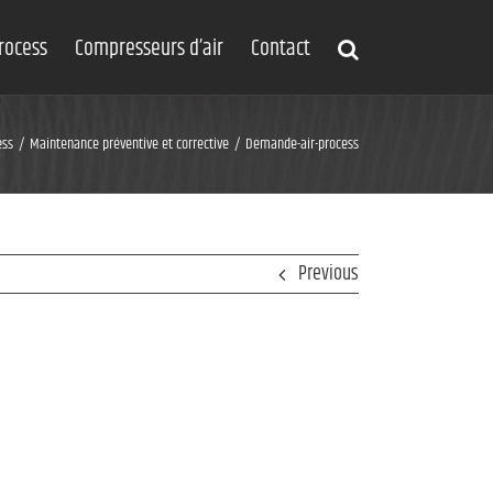
process
Compresseurs d’air
Contact
ess
Maintenance préventive et corrective
Demande-air-process
Previous