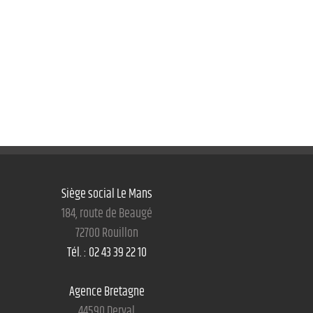
Siège social Le Mans
184, route de Beaugé
72700 Rouillon
Tél. : 02 43 39 22 10
Agence Bretagne
44590 Derval