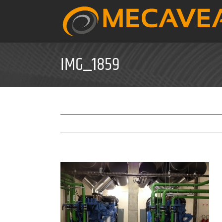
Skip
to
content
IMG_1859